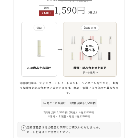
1,590円
初回
（税込）
9%OFF
初回
2回目以降
自由に
→
選べる
この商品をお届け
種類・組み合わせを変更
1個から選択OK
2回目以降は、シャンプー・トリートメント・ヘアオイルなどから、 お好
きな種類や組み合わせに変更できます。商品・個数により価格が異なりま
す。
1ヶ月ごとにお届け
2回目以降も1,590円
2回目以降 1,590円（税込）＋送料650円
※沖縄・北海道・離島は送料800円
定期便商品は他の商品と同時にご購入いただけません。
!
カートを分けてご注文ください。