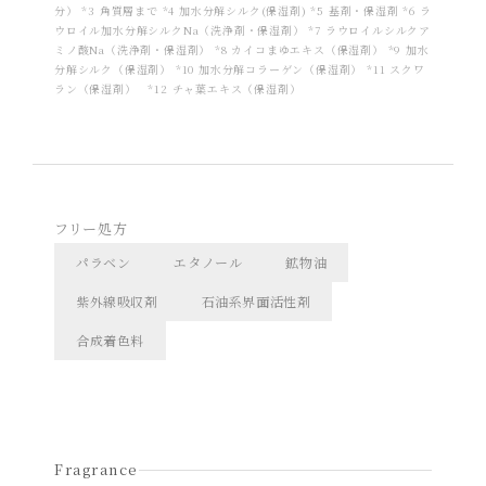
分） *3 角質層まで *4 加水分解シルク(保湿剤) *5 基剤・保湿剤 *6 ラ
ウロイル加水分解シルクNa（洗浄剤・保湿剤） *7 ラウロイルシルクア
ミノ酸Na（洗浄剤・保湿剤） *8 カイコまゆエキス（保湿剤） *9 加水
分解シルク（保湿剤） *10 加水分解コラーゲン（保湿剤） *11 スクワ
ラン（保湿剤） *12 チャ葉エキス（保湿剤）
フリー処方
パラベン
エタノール
鉱物油
紫外線吸収剤
石油系界面活性剤
合成着色料
Fragrance