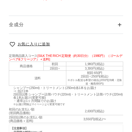
全成分
お気に入りに追加
定期商品購入コース
[SILK THE RICH 定期便（約30日分）（1980円）（ゴールデ
ンペア&フリージア） + 送料]
初回
1,980円(税込)
商品価格
2回目~
3,300円(税込)
初回:650円
2回目~:250円(税込)
送料
※ボトル配送を希望の場合は650円(沖縄・北海
道・離島800円)
シャンプー(250ml)・トリートメント(250ml)各1本をお届け
⇒ 合計2本
2回目以降:シャンプー詰替パウチ(220ml)・トリートメント詰替パウチ(220ml)
各1本お届け(変更可能)
・通常は
1ヶ月間隔
でのお届け
※お届け間隔はマイページより変更可能です
初回のお支払い額
2,630円(税込)
(初回商品価格)
2回目以降のお支払い額
3,550円(税込)〜
(商品価格＋送料)
【注意事項】