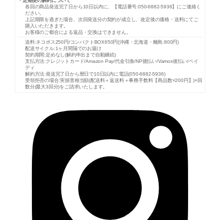
・定期便の解約について
各回の商品発送完了日から10日以内に、【電話番号:050-6882-5936】にご連絡く
ださい。
上記期限を過ぎた場合、次回発送分の契約が成立し、改定後の価格・送料にてご
購入いただきます。
お客様のご都合による返品・交換はできません。
送料:ネコポス250円/コンパクトBOX650円(沖縄・北海道・離島:800円)
配送サイクル:1ヶ月間隔でのお届け
契約期間:定めなし(解約申出まで自動継続)
支払方法:クレジットカード/Amazon Pay/代金引換/NP後払い/Vamos後払い/ペイ
ディ
解約方法:発送完了日から暦日で10日以内に電話(050-6882-5936)
受領拒否の場合:実損害相当額(配送料＋返送料＋事務手数料【商品数×200円】)×回
数分(最大3回分)をご請求いたします。