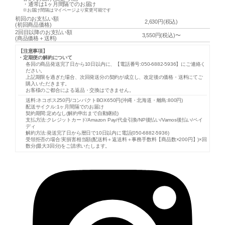
・通常は
1ヶ月間隔
でのお届け
※お届け間隔はマイページより変更可能です
初回のお支払い額
2,630円(税込)
(初回商品価格)
2回目以降のお支払い額
3,550円(税込)〜
(商品価格＋送料)
【注意事項】
・定期便の解約について
各回の商品発送完了日から10日以内に、【電話番号:050-6882-5936】にご連絡く
ださい。
上記期限を過ぎた場合、次回発送分の契約が成立し、改定後の価格・送料にてご
購入いただきます。
お客様のご都合による返品・交換はできません。
送料:ネコポス250円/コンパクトBOX650円(沖縄・北海道・離島:800円)
配送サイクル:1ヶ月間隔でのお届け
契約期間:定めなし(解約申出まで自動継続)
支払方法:クレジットカード/Amazon Pay/代金引換/NP後払い/Vamos後払い/ペイ
ディ
解約方法:発送完了日から暦日で10日以内に電話(050-6882-5936)
受領拒否の場合:実損害相当額(配送料＋返送料＋事務手数料【商品数×200円】)×回
数分(最大3回分)をご請求いたします。