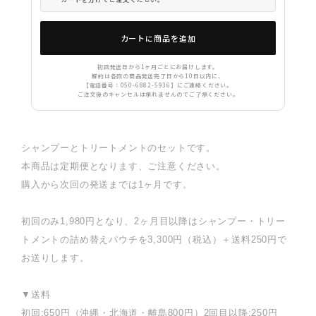
カートに商品を追加
初回発送日から1ヶ月ごとにお届けします。
解約は各回の商品発送完了日から10日以内に、
【電話番号：050-6882-5936】にご連絡ください。
ご注文後のキャンセルは承れませんのでご了承ください。
シャンプーとトリートメントのセットです。
本商品は定期便となります、ご注意ください。
購入から次回の発送までは1ヶ月です。
初回のみ1,980円となり、2ヶ月目以降はシャンプー・トリー
トメントの詰め替えパウチを3,300円（税込）＋送料250円で
お送りします。
▼送料
初回:650円（沖縄・北海道・離島800円）2回目以降:250円