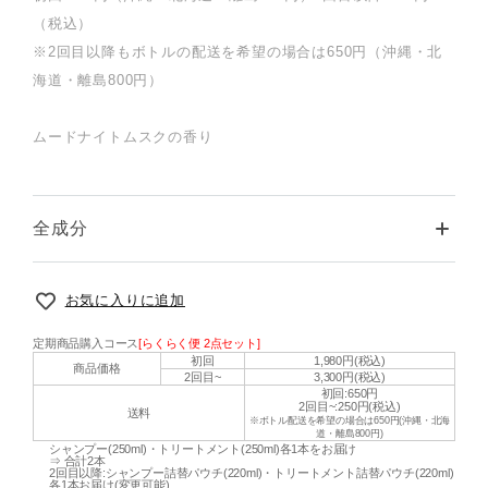
（税込）
※2回目以降もボトルの配送を希望の場合は650円（沖縄・北
海道・離島800円）
ムードナイトムスクの香り
全成分
お気に入りに追加
定期商品購入コース
[らくらく便 2点セット]
初回
1,980円(税込)
商品価格
2回目~
3,300円(税込)
初回:650円
2回目~:250円(税込)
送料
※ボトル配送を希望の場合は650円(沖縄・北海
道・離島800円)
シャンプー(250ml)・トリートメント(250ml)各1本をお届け
⇒ 合計2本
2回目以降:シャンプー詰替パウチ(220ml)・トリートメント詰替パウチ(220ml)
各1本お届け(変更可能)