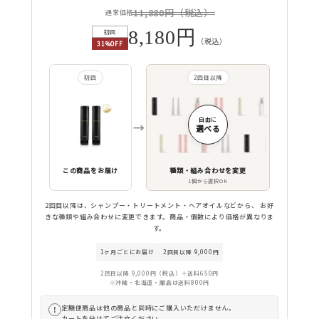
11,880円（税込）
通常価格
8,180円
初回
（税込）
31%OFF
初回
2回目以降
自由に
→
選べる
この商品をお届け
種類・組み合わせを変更
1個から選択OK
2回目以降は、シャンプー・トリートメント・ヘアオイルなどから、 お好
きな種類や組み合わせに変更できます。商品・個数により価格が異なりま
す。
1ヶ月ごとにお届け
2回目以降 9,000円
2回目以降 9,000円（税込）＋送料650円
※沖縄・北海道・離島は送料800円
定期便商品は他の商品と同時にご購入いただけません。
!
カートを分けてご注文ください。