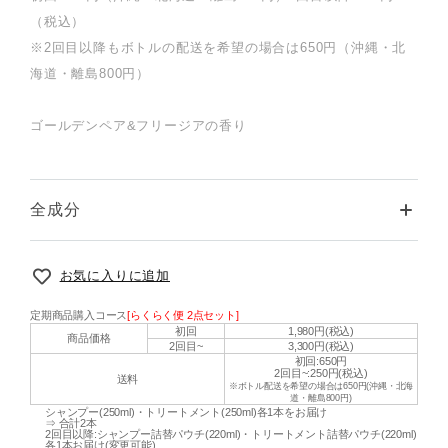
（税込）
※2回目以降もボトルの配送を希望の場合は650円（沖縄・北
海道・離島800円）
ゴールデンペア&フリージアの香り
全成分
お気に入りに追加
定期商品購入コース
[らくらく便 2点セット]
初回
1,980円(税込)
商品価格
2回目~
3,300円(税込)
初回:650円
2回目~:250円(税込)
送料
※ボトル配送を希望の場合は650円(沖縄・北海
道・離島800円)
シャンプー(250ml)・トリートメント(250ml)各1本をお届け
⇒ 合計2本
2回目以降:シャンプー詰替パウチ(220ml)・トリートメント詰替パウチ(220ml)
各1本お届け(変更可能)