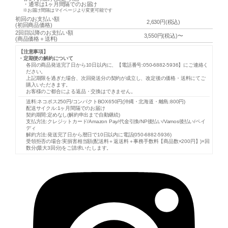
・通常は
1ヶ月間隔
でのお届け
※お届け間隔はマイページより変更可能です
初回のお支払い額
2,630円(税込)
(初回商品価格)
2回目以降のお支払い額
3,550円(税込)〜
(商品価格＋送料)
【注意事項】
・定期便の解約について
各回の商品発送完了日から10日以内に、【電話番号:050-6882-5936】にご連絡く
ださい。
上記期限を過ぎた場合、次回発送分の契約が成立し、改定後の価格・送料にてご
購入いただきます。
お客様のご都合による返品・交換はできません。
送料:ネコポス250円/コンパクトBOX650円(沖縄・北海道・離島:800円)
配送サイクル:1ヶ月間隔でのお届け
契約期間:定めなし(解約申出まで自動継続)
支払方法:クレジットカード/Amazon Pay/代金引換/NP後払い/Vamos後払い/ペイ
ディ
解約方法:発送完了日から暦日で10日以内に電話(050-6882-5936)
受領拒否の場合:実損害相当額(配送料＋返送料＋事務手数料【商品数×200円】)×回
数分(最大3回分)をご請求いたします。