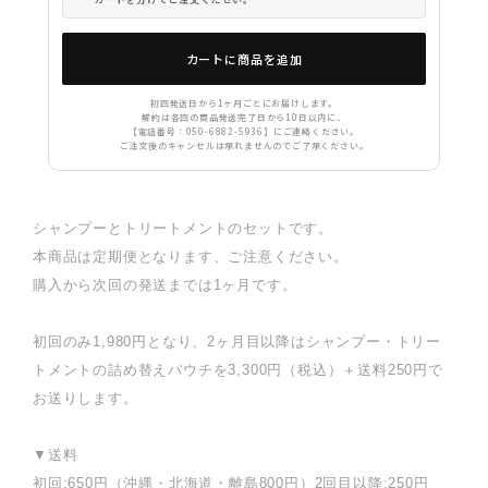
カートに商品を追加
初回発送日から1ヶ月ごとにお届けします。
解約は各回の商品発送完了日から10日以内に、
【電話番号：050-6882-5936】にご連絡ください。
ご注文後のキャンセルは承れませんのでご了承ください。
シャンプーとトリートメントのセットです。
本商品は定期便となります、ご注意ください。
購入から次回の発送までは1ヶ月です。
初回のみ1,980円となり、2ヶ月目以降はシャンプー・トリー
トメントの詰め替えパウチを3,300円（税込）＋送料250円で
お送りします。
▼送料
初回:650円（沖縄・北海道・離島800円）2回目以降:250円