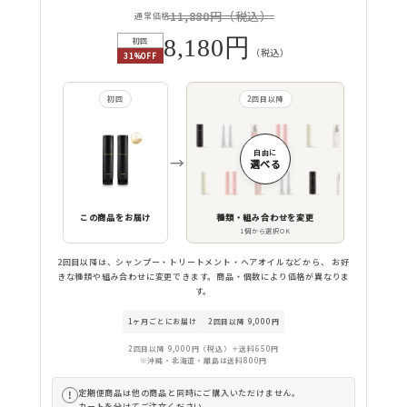
11,880円（税込）
通常価格
8,180円
初回
（税込）
31%OFF
初回
2回目以降
自由に
→
選べる
この商品をお届け
種類・組み合わせを変更
1個から選択OK
2回目以降は、シャンプー・トリートメント・ヘアオイルなどから、 お好
きな種類や組み合わせに変更できます。商品・個数により価格が異なりま
す。
1ヶ月ごとにお届け
2回目以降 9,000円
2回目以降 9,000円（税込）＋送料650円
※沖縄・北海道・離島は送料800円
定期便商品は他の商品と同時にご購入いただけません。
!
カートを分けてご注文ください。