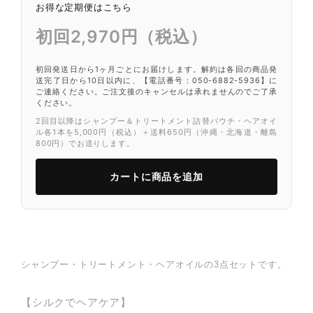
お得な定期便はこちら
初回2,970円（税込）
初回発送日から1ヶ月ごとにお届けします。解約は各回の商品発
送完了日から10日以内に、【電話番号：050-6882-5936】に
ご連絡ください。ご注文後のキャンセルは承れませんのでご了承
ください。
2回目以降はシャンプー＆トリートメント詰替パウチ・ヘアオイ
ル各1本を5,000円（税込）＋送料650円（沖縄・北海道・離島
800円）でお送りします。
カートに商品を追加
シャンプー・トリートメント・ヘアオイルの3点セットです。
【シルクでヘアケア】