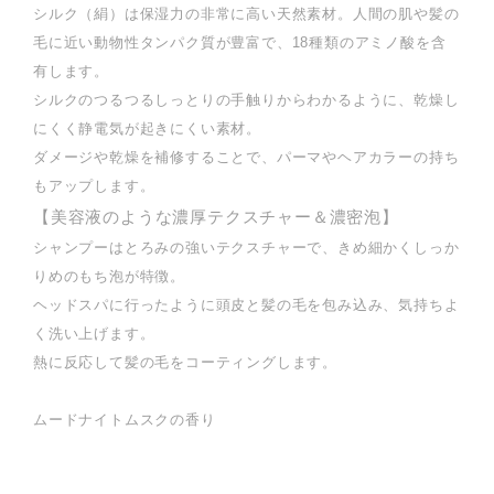
シルク（絹）は保湿力の非常に高い天然素材。人間の肌や髪の
毛に近い動物性タンパク質が豊富で、18種類のアミノ酸を含
有します。
シルクのつるつるしっとりの手触りからわかるように、乾燥し
にくく静電気が起きにくい素材。
ダメージや乾燥を補修することで、パーマやヘアカラーの持ち
もアップします。
【美容液のような濃厚テクスチャー＆濃密泡】
シャンプーはとろみの強いテクスチャーで、きめ細かくしっか
りめのもち泡が特徴。
ヘッドスパに行ったように頭皮と髪の毛を包み込み、気持ちよ
く洗い上げます。
熱に反応して髪の毛をコーティングします。
ムードナイトムスクの香り