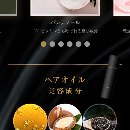
パンテノール
に
プロビタミンとも呼ばれる整肌成分
乾