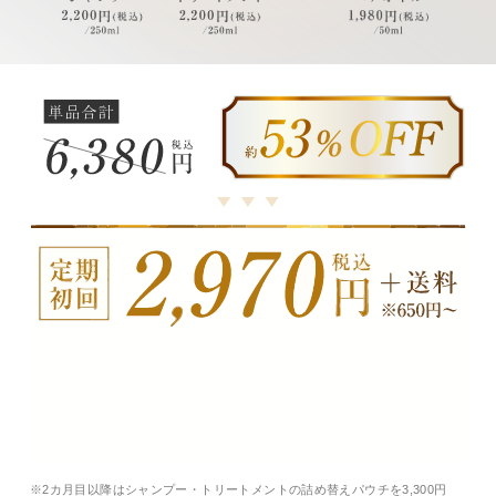
※2カ月目以降はシャンプー・トリートメントの詰め替えパウチを3,300円