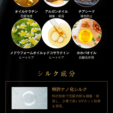
オイルケラチン
アルガンオイル
チアシード
毛髪強度
補修・保湿
褪色防止
メドウフォームオイル
y-ドコサラクトン
ホホバオイル
ヒートケア
ヒートケア
抗酸化作用
特許ナノ化シルク
特許技術で毛髪内部を補修・保
湿し、少量で高いUVカット効果
を実現。