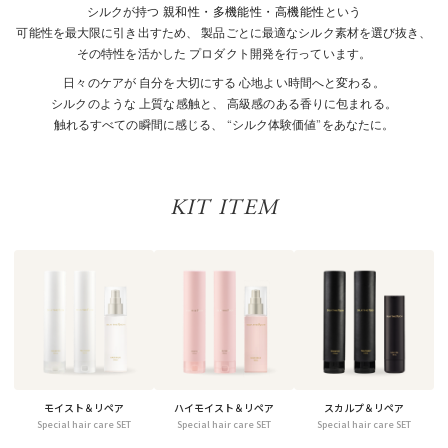
SERIES
シルクが持つ
親和性・多機能性・高機能性
という
可能性を最大限に引き出すため、
製品ごとに最適なシルク素材を選び抜き、
湿気やダメージで広がるうねり髪を
VIEW MORE
その特性を活かした
プロダクト開発を行っています。
扱いやすい素直な髪へ。
日々のケアが
自分を大切にする
心地よい時間へと変わる。
シルクのような
上質な感触と、
高級感のある香りに包まれる。
触れるすべての瞬間に感じる、
“シルク体験価値”をあなたに。
KIT ITEM
モイスト＆リペア
ハイモイスト＆リペア
スカルプ＆リペア
Special hair care SET
Special hair care SET
Special hair care SET