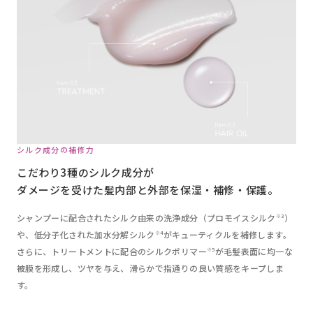
シルク成分の補修力
こだわり3種のシルク成分が
ダメージを受けた髪内部と外部を保湿・補修・保護。
シャンプーに配合されたシルク由来の洗浄成分（プロモイスシルク
）
※3
や、低分子化された加水分解シルク
がキューティクルを補修します。
※4
さらに、トリートメントに配合のシルクポリマー
が毛髪表面に均一な
※5
被膜を形成し、ツヤを与え、滑らかで指通りの良い質感をキープしま
す。