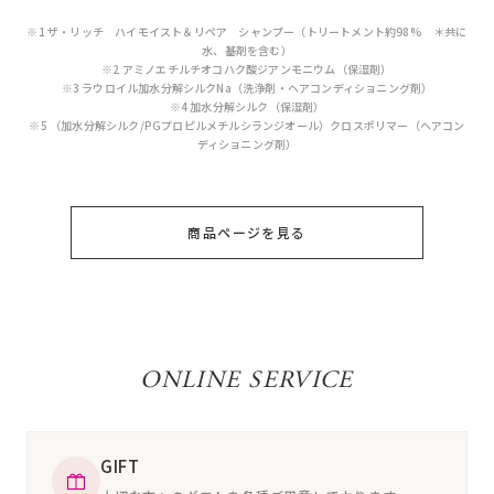
※1 ザ・リッチ ハイモイスト＆リペア シャンプー（トリートメント約98% ＊共に
水、基剤を含む）
※2 アミノエチルチオコハク酸ジアンモニウム（保湿剤）
※3 ラウロイル加水分解シルクNa（洗浄剤・ヘアコンディショニング剤）
※4 加水分解シルク（保湿剤）
※5 （加水分解シルク/PGプロピルメチルシランジオール）クロスポリマー（ヘアコン
ディショニング剤）
商品ページを見る
ONLINE SERVICE
GIFT