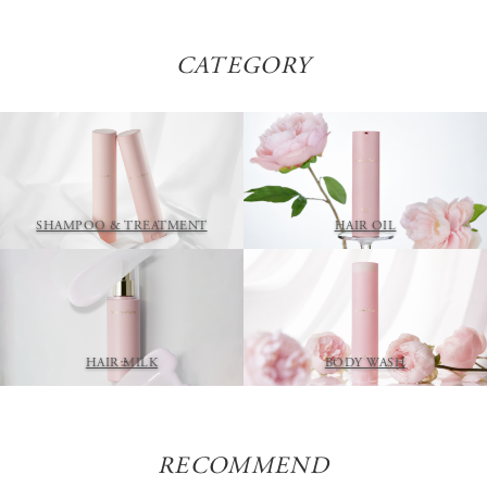
CATEGORY
SHAMPOO & TREATMENT
HAIR OIL
HAIR MILK
BODY WASH
RECOMMEND